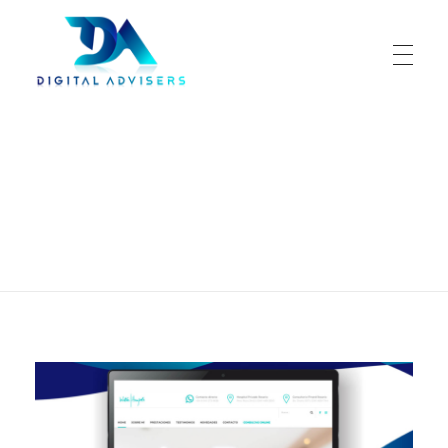
Digital Advisers
Tu aliado en negocio digitales
Portada
»
Consulta Online
Consulta Online