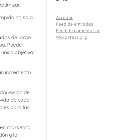
META
ptimizar.
 rápido no solo
Acceder
Feed de entradas
Feed de comentarios
tados de largo
WordPress.org
nua. Puede
único objetivo:
un incremento
dquisición de
 vida de cada
bles para las
 en marketing
ión y la