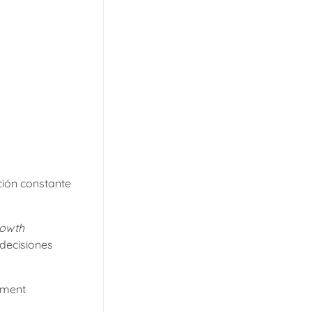
ción constante
owth
 decisiones
ement