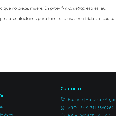
lo que no crece, muere. En
growth marketing
, eso es ley.
resa, contactanos para tener una asesoría inicial sin costo:
Contacto
ón
Rosario | Rafaela - Argen
os
ARG: +54-9-341-6360262
e éxito
BR: +55-1197224-54512