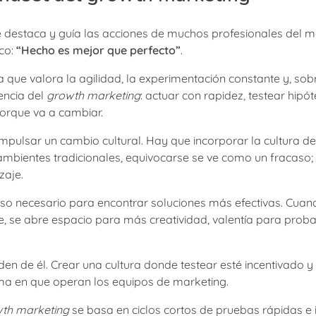
 destaca y guía las acciones de muchos profesionales del ma
ico:
“Hecho es mejor que perfecto”
.
a que valora la agilidad, la experimentación constante y, sobr
encia del
growth marketing
: actuar con rapidez, testear hipó
orque va a cambiar.
impulsar un cambio cultural. Hay que incorporar la cultura d
ambientes tradicionales, equivocarse se ve como un fracaso;
zaje.
paso necesario para encontrar soluciones más efectivas. Cua
aje, se abre espacio para más creatividad, valentía para prob
en de él. Crear una cultura donde testear esté incentivado y
ma en que operan los equipos de marketing.
th marketing
se basa en ciclos cortos de pruebas rápidas e i