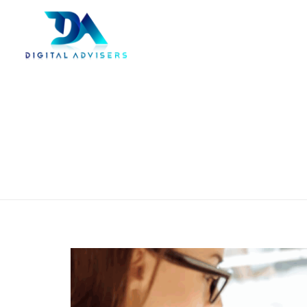
Digital Advisers
Tu aliado en negocio digitales
Portada
»
ROI
Posts tagged: ROI