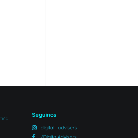
Seguinos
tina
digital_advisers
/DigitalAdvisers