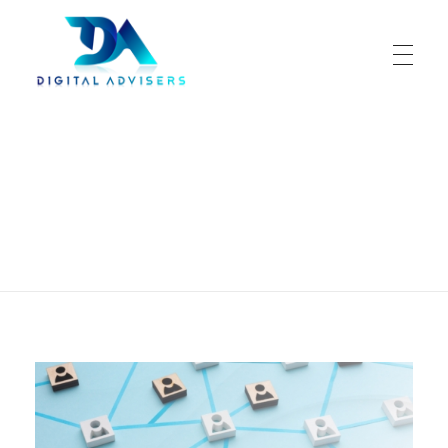
Digital Advisers
Tu aliado en negocio digitales
Portada
»
ideal
Posts tagged: ideal